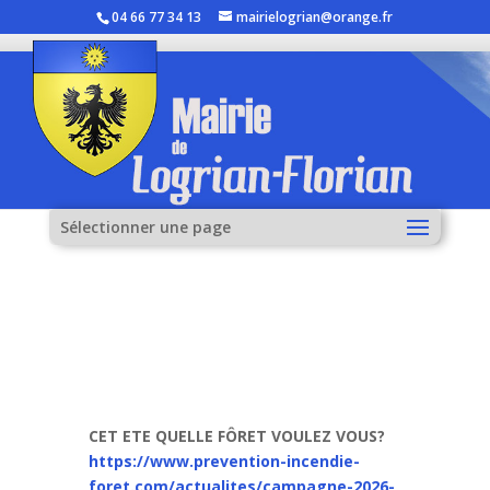
04 66 77 34 13
mairielogrian@orange.fr
Sélectionner une page
A
CET ETE QUELLE FÔRET VOULEZ VOUS?
https://www.prevention-incendie-
foret.com/actualites/campagne-2026-