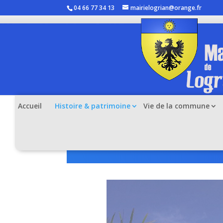
04 66 77 34 13
mairielogrian@orange.fr
Accueil
Histoire & patrimoine
Vie de la commune
Quelques photos