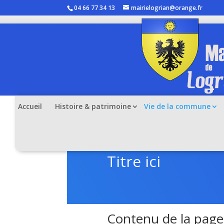
04 66 77 34 13
mairielogrian@orange.fr
Accueil
Histoire & patrimoine
Vie de la commune
Titre ici
Contenu de la page