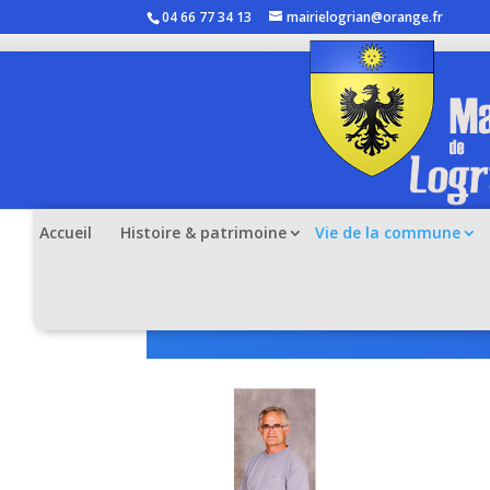
04 66 77 34 13
mairielogrian@orange.fr
Accueil
Histoire & patrimoine
Vie de la commune
Vos élus