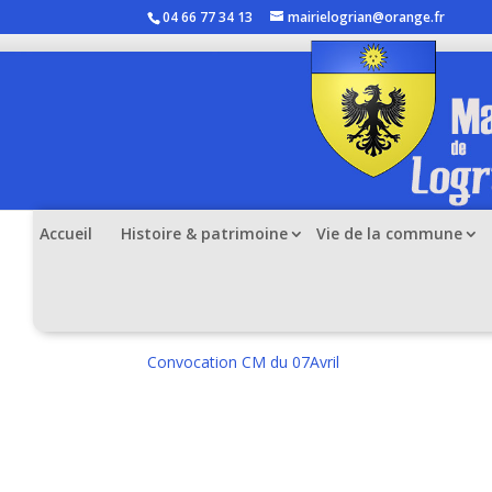
04 66 77 34 13
mairielogrian@orange.fr
Accueil
Histoire & patrimoine
Vie de la commune
CONVOCATION CONSEI
Convocation CM du 07Avril